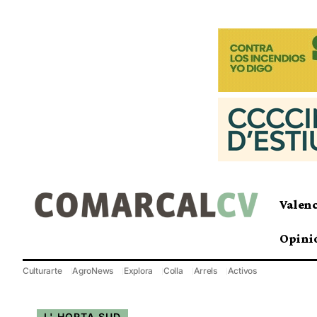
Valen
Opini
Culturarte
AgroNews
Explora
Colla
Arrels
Activos
L' HORTA SUD