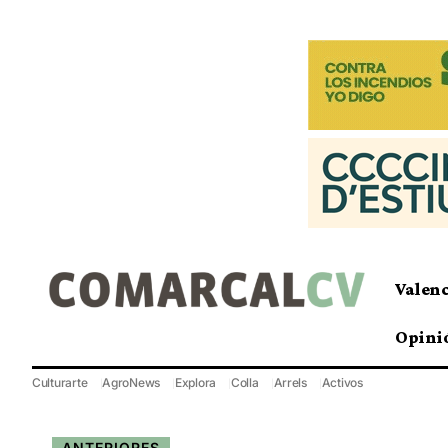
Valen
Opini
Culturarte
AgroNews
Explora
Colla
Arrels
Activos
ANTERIORES