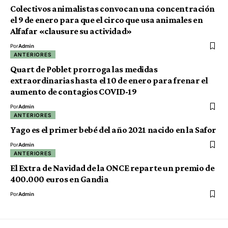
Colectivos animalistas convocan una concentración
el 9 de enero para que el circo que usa animales en
Alfafar «clausure su actividad»
Por
Admin
ANTERIORES
Quart de Poblet prorroga las medidas
extraordinarias hasta el 10 de enero para frenar el
aumento de contagios COVID-19
Por
Admin
ANTERIORES
Yago es el primer bebé del año 2021 nacido en la Safor
Por
Admin
ANTERIORES
El Extra de Navidad de la ONCE reparte un premio de
400.000 euros en Gandia
Por
Admin