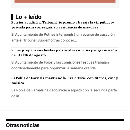
Lo + leído
Potries acudirá al Tribunal Supremo y baraja la vía público-
privada para conseguir su residencia de mayores
El Ayuntamiento de Potries interpondrá un recurso de casación
ante el Tribunal Supremo tras conocer…
Foios prepara sus fiestas patronales con una programación
del 8 al 18 de agosto
El Ayuntamiento de Foios y las comisiones festivas trabajan
coordinadamente para organizar la semana grande…
La Pobla de Farnals mantiene la Fira d’Estiu con títeres, cine y
música
La Pobla de Farnals ha dado inicio a agosto con la segunda parte
de la…
Otras noticias