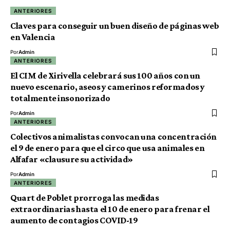
ANTERIORES
Claves para conseguir un buen diseño de páginas web
en Valencia
Por
Admin
ANTERIORES
El CIM de Xirivella celebrará sus 100 años con un
nuevo escenario, aseos y camerinos reformados y
totalmente insonorizado
Por
Admin
ANTERIORES
Colectivos animalistas convocan una concentración
el 9 de enero para que el circo que usa animales en
Alfafar «clausure su actividad»
Por
Admin
ANTERIORES
Quart de Poblet prorroga las medidas
extraordinarias hasta el 10 de enero para frenar el
aumento de contagios COVID-19