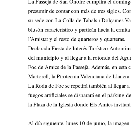
La Passejà de San Onofre cumplirá el domingo
presumir de contar con más de tres siglos. Co
su sede con La Colla de Tabals i Dolçaines Va
blusón característico y partieán hacia la ermi
l’Amistat y el resto de quarteros y quarteras.
Declarada Fiesta de Interés Turístico Autonómi
del municipio y al llegar a la rotonda del Agua
Foc de Amics de la Passejà. Además, en esta co
Martorell, la Pirotecnia Valenciana de Llanera
La Roda de Foc se repetirá también al llegar a
fuegos artificiales se disparará en el párking d
la Plaza de la Iglesia donde Els Amics invitar
Al día siguiente, lunes 10 de junio, la image