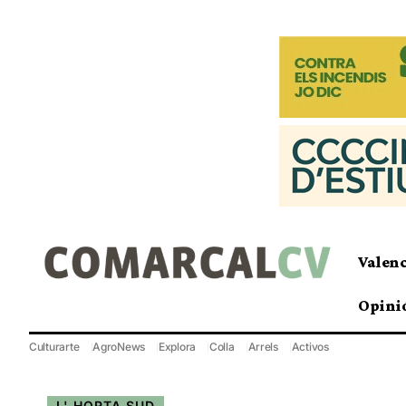
Valen
Opini
Culturarte
AgroNews
Explora
Colla
Arrels
Activos
L' HORTA SUD