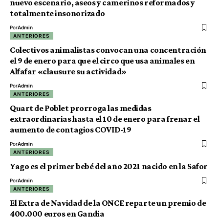
nuevo escenario, aseos y camerinos reformados y
totalmente insonorizado
Por
Admin
ANTERIORES
Colectivos animalistas convocan una concentración
el 9 de enero para que el circo que usa animales en
Alfafar «clausure su actividad»
Por
Admin
ANTERIORES
Quart de Poblet prorroga las medidas
extraordinarias hasta el 10 de enero para frenar el
aumento de contagios COVID-19
Por
Admin
ANTERIORES
Yago es el primer bebé del año 2021 nacido en la Safor
Por
Admin
ANTERIORES
El Extra de Navidad de la ONCE reparte un premio de
400.000 euros en Gandia