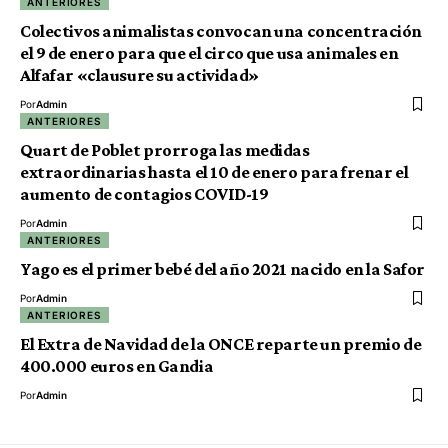
ANTERIORES
Colectivos animalistas convocan una concentración
el 9 de enero para que el circo que usa animales en
Alfafar «clausure su actividad»
Por
Admin
ANTERIORES
Quart de Poblet prorroga las medidas
extraordinarias hasta el 10 de enero para frenar el
aumento de contagios COVID-19
Por
Admin
ANTERIORES
Yago es el primer bebé del año 2021 nacido en la Safor
Por
Admin
ANTERIORES
El Extra de Navidad de la ONCE reparte un premio de
400.000 euros en Gandia
Por
Admin