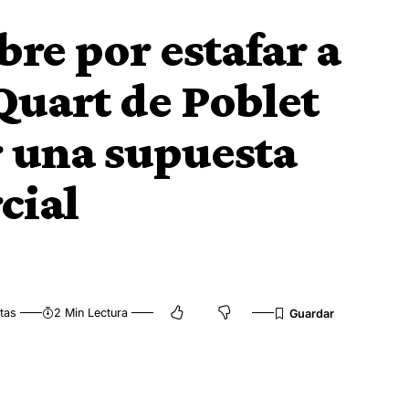
re por estafar a
Quart de Poblet
r una supuesta
cial
tas
2 Min Lectura