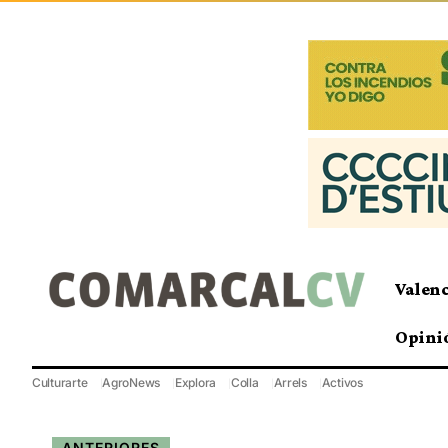
Valen
Opini
Culturarte
AgroNews
Explora
Colla
Arrels
Activos
ANTERIORES