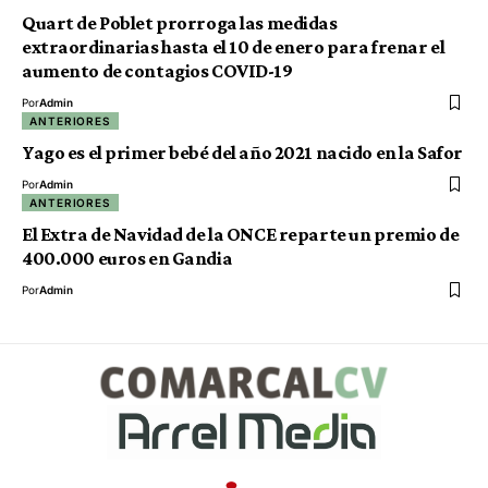
Quart de Poblet prorroga las medidas
extraordinarias hasta el 10 de enero para frenar el
aumento de contagios COVID-19
Por
Admin
ANTERIORES
Yago es el primer bebé del año 2021 nacido en la Safor
Por
Admin
ANTERIORES
El Extra de Navidad de la ONCE reparte un premio de
400.000 euros en Gandia
Por
Admin