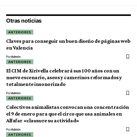
Otras noticias
ANTERIORES
Claves para conseguir un buen diseño de páginas web
en Valencia
Por
Admin
ANTERIORES
El CIM de Xirivella celebrará sus 100 años con un
nuevo escenario, aseos y camerinos reformados y
totalmente insonorizado
Por
Admin
ANTERIORES
Colectivos animalistas convocan una concentración
el 9 de enero para que el circo que usa animales en
Alfafar «clausure su actividad»
Por
Admin
ANTERIORES