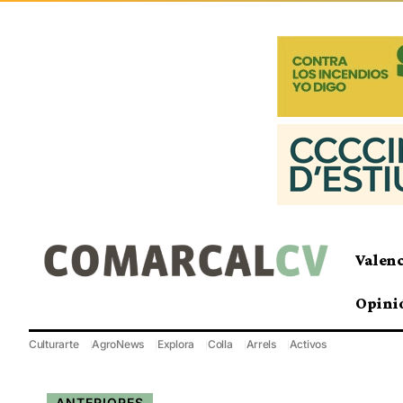
Valen
Opini
Culturarte
AgroNews
Explora
Colla
Arrels
Activos
ANTERIORES