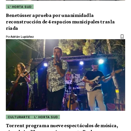
L' HORTA SUD
Benetússer aprueba por unanimidad la
reconstrucción de 4 espacios municipales tras la
riada
Por
Adrián Lupiáñez
CULTURARTE
L' HORTA SUD
Torrent programa nueve espectáculos de música,