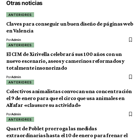
Otras noticias
ANTERIORES
Claves para conseguir un buen diseño de páginas web
en Valencia
Por
Admin
ANTERIORES
El CIM de Xirivella celebrará sus 100 años con un
nuevo escenario, aseos y camerinos reformados y
totalmente insonorizado
Por
Admin
ANTERIORES
Colectivos animalistas convocan una concentración
el 9 de enero para que el circo que usa animales en
Alfafar «clausure su actividad»
Por
Admin
ANTERIORES
Quart de Poblet prorroga las medidas
extraordinarias hasta el 10 de enero para frenar el