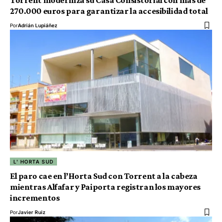
Torrent moderniza su Casa Consistorial con más de
270.000 euros para garantizar la accesibilidad total
Por
Adrián Lupiáñez
L' HORTA SUD
El paro cae en l’Horta Sud con Torrent a la cabeza
mientras Alfafar y Paiporta registran los mayores
incrementos
Por
Javier Ruiz