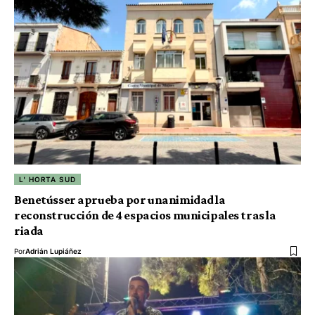
L' HORTA SUD
Benetússer aprueba por unanimidad la
reconstrucción de 4 espacios municipales tras la
riada
Por
Adrián Lupiáñez