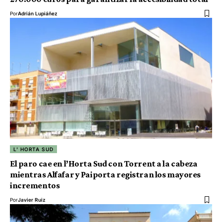
Por
Adrián Lupiáñez
L' HORTA SUD
El paro cae en l’Horta Sud con Torrent a la cabeza
mientras Alfafar y Paiporta registran los mayores
incrementos
Por
Javier Ruiz