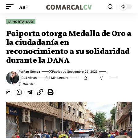
Aa
L' HORTA SUD
Paiporta otorga Medalla de Oro a
la ciudadanía en
reconocimiento a su solidaridad
durante la DANA
Por
Pau Gómez
Publicado Septiembre 26, 2025
944 Vistas
2 Min Lectura