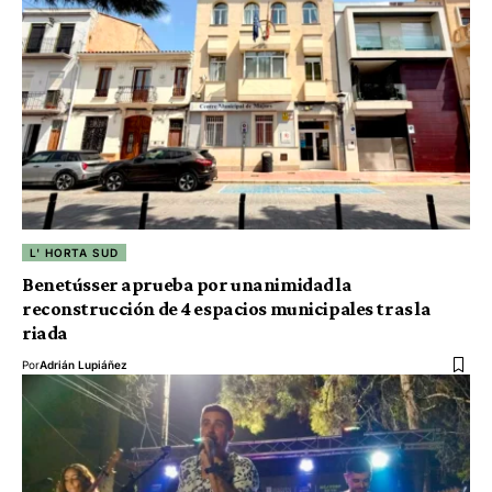
L' HORTA SUD
Benetússer aprueba por unanimidad la
reconstrucción de 4 espacios municipales tras la
riada
Por
Adrián Lupiáñez