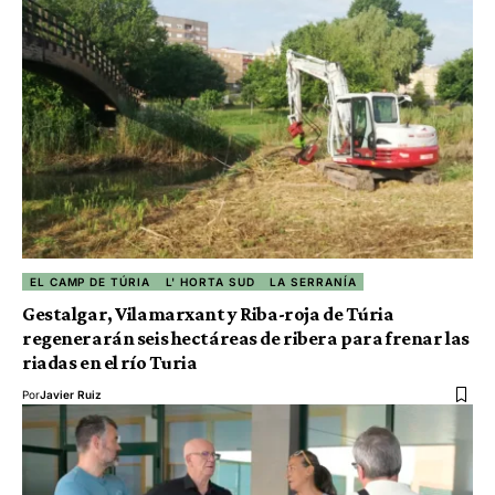
EL CAMP DE TÚRIA
L' HORTA SUD
LA SERRANÍA
Gestalgar, Vilamarxant y Riba-roja de Túria
regenerarán seis hectáreas de ribera para frenar las
riadas en el río Turia
Por
Javier Ruiz