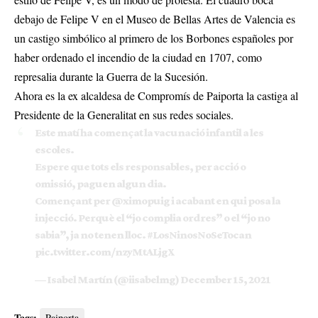
debajo de Felipe V en el Museo de Bellas Artes de Valencia es
un castigo simbólico al primero de los Borbones españoles por
haber ordenado el incendio de la ciudad en 1707, como
represalia durante la Guerra de la Sucesión.
Ahora es la ex alcaldesa de Compromís de Paiporta la castiga al
Presidente de la Generalitat en sus redes sociales.
Este matí ha començat la vacunació infantil a les
escoles.
Espere que tots els responsables, per acció o
omissió, paguen algun dia.
Començant per
@ximopuig
i acabant en qui posa la
injecció. Perquè el “jo complia ordres” o el “jo no
sabia”, ja no tenen lloc.
#LosNinosNoSeTocan
pic.twitter.com/nzyMtALjgX
— Isabel Martín (@iisabelmg)
December 15, 2021
Tags:
Paiporta