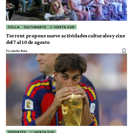
COLLA
CULTURARTE
L' HORTA SUD
Torrent propone nueve actividades culturales y cine
del 7 al 10 de agosto
Por
Javier Ruiz
DEPORTES
L' HORTA SUD