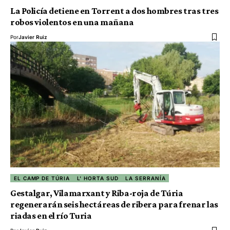
La Policía detiene en Torrent a dos hombres tras tres
robos violentos en una mañana
Por
Javier Ruiz
EL CAMP DE TÚRIA
L' HORTA SUD
LA SERRANÍA
Gestalgar, Vilamarxant y Riba-roja de Túria
regenerarán seis hectáreas de ribera para frenar las
riadas en el río Turia