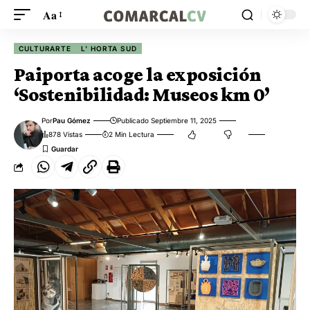
Aa
CULTURARTE
L' HORTA SUD
Paiporta acoge la exposición
‘Sostenibilidad: Museos km 0’
Por
Pau Gómez
Publicado Septiembre 11, 2025
878 Vistas
2 Min Lectura