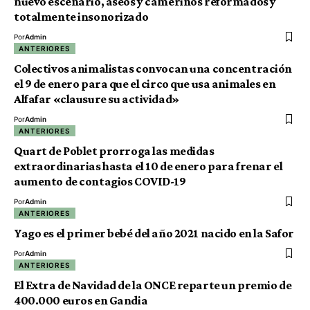
nuevo escenario, aseos y camerinos reformados y
totalmente insonorizado
Por
Admin
ANTERIORES
Colectivos animalistas convocan una concentración
el 9 de enero para que el circo que usa animales en
Alfafar «clausure su actividad»
Por
Admin
ANTERIORES
Quart de Poblet prorroga las medidas
extraordinarias hasta el 10 de enero para frenar el
aumento de contagios COVID-19
Por
Admin
ANTERIORES
Yago es el primer bebé del año 2021 nacido en la Safor
Por
Admin
ANTERIORES
El Extra de Navidad de la ONCE reparte un premio de
400.000 euros en Gandia