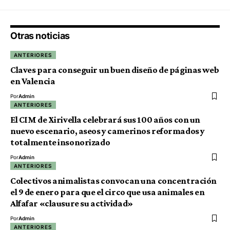
Otras noticias
ANTERIORES
Claves para conseguir un buen diseño de páginas web
en Valencia
Por
Admin
ANTERIORES
El CIM de Xirivella celebrará sus 100 años con un
nuevo escenario, aseos y camerinos reformados y
totalmente insonorizado
Por
Admin
ANTERIORES
Colectivos animalistas convocan una concentración
el 9 de enero para que el circo que usa animales en
Alfafar «clausure su actividad»
Por
Admin
ANTERIORES