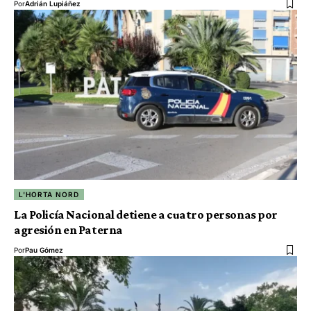
Por
Adrián Lupiáñez
L'HORTA NORD
La Policía Nacional detiene a cuatro personas por
agresión en Paterna
Por
Pau Gómez