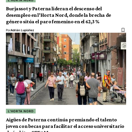
L'HORTA NORD
Burjassot y Paterna lideran el descenso del
desempleo en l’Horta Nord, donde la brecha de
género sitúa el paro femenino en el 62,3 %
Por
Adrián Lupiáñez
L'HORTA NORD
Aigües de Paterna continúa premiando el talento
joven con becas para facilitar el acceso universitario