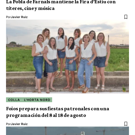
La Pobla de Farnals mantiene la Fira d’Estiu con
títeres, cine y música
Por
Javier Ruiz
COLLA
L'HORTA NORD
Foios prepara sus fiestas patronales con una
programación del 8 al 18 de agosto
Por
Javier Ruiz