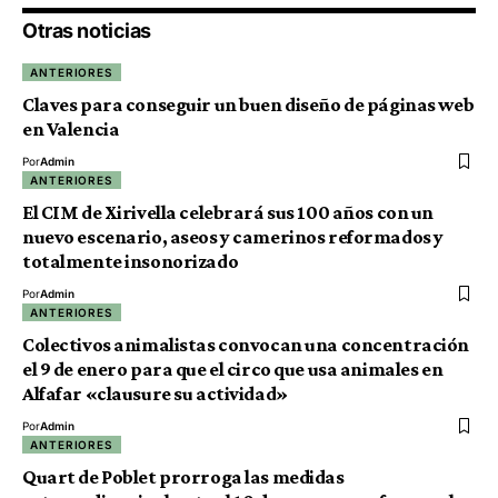
Otras noticias
ANTERIORES
Claves para conseguir un buen diseño de páginas web
en Valencia
Por
Admin
ANTERIORES
El CIM de Xirivella celebrará sus 100 años con un
nuevo escenario, aseos y camerinos reformados y
totalmente insonorizado
Por
Admin
ANTERIORES
Colectivos animalistas convocan una concentración
el 9 de enero para que el circo que usa animales en
Alfafar «clausure su actividad»
Por
Admin
ANTERIORES
Quart de Poblet prorroga las medidas