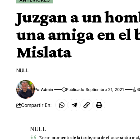
Juzgan a un homb
una amiga en el 
Mislata
NULL
Por
Admin
Publicado Septiembre 21, 2021
4
Compartir En:
NULL
En un momento de la tarde, una de ellas se sintió mal, 