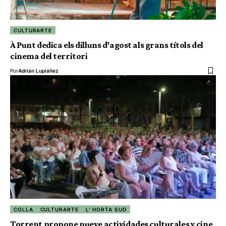
CULTURARTE
À Punt dedica els dilluns d’agost als grans títols del
cinema del territori
Por
Adrián Lupiáñez
COLLA
CULTURARTE
L' HORTA SUD
Torrent propone nueve actividades culturales y cine