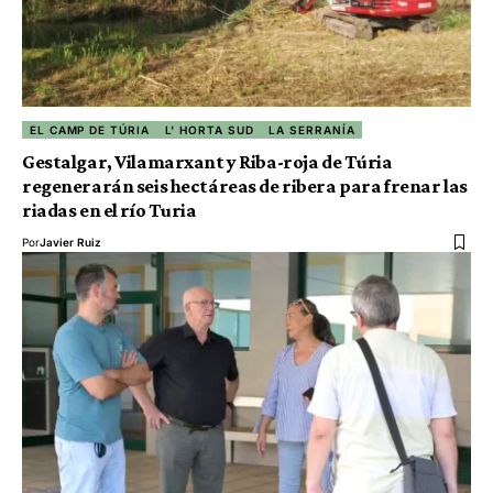
EL CAMP DE TÚRIA
L' HORTA SUD
LA SERRANÍA
Gestalgar, Vilamarxant y Riba-roja de Túria
regenerarán seis hectáreas de ribera para frenar las
riadas en el río Turia
Por
Javier Ruiz