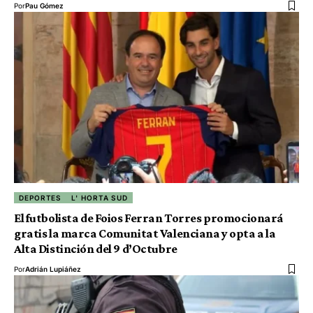
Por
Pau Gómez
DEPORTES
L' HORTA SUD
El futbolista de Foios Ferran Torres promocionará
gratis la marca Comunitat Valenciana y opta a la
Alta Distinción del 9 d’Octubre
Por
Adrián Lupiáñez