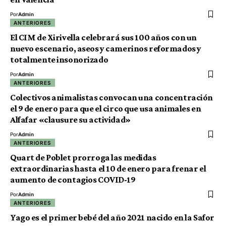
Por
Admin
ANTERIORES
El CIM de Xirivella celebrará sus 100 años con un
nuevo escenario, aseos y camerinos reformados y
totalmente insonorizado
Por
Admin
ANTERIORES
Colectivos animalistas convocan una concentración
el 9 de enero para que el circo que usa animales en
Alfafar «clausure su actividad»
Por
Admin
ANTERIORES
Quart de Poblet prorroga las medidas
extraordinarias hasta el 10 de enero para frenar el
aumento de contagios COVID-19
Por
Admin
ANTERIORES
Yago es el primer bebé del año 2021 nacido en la Safor