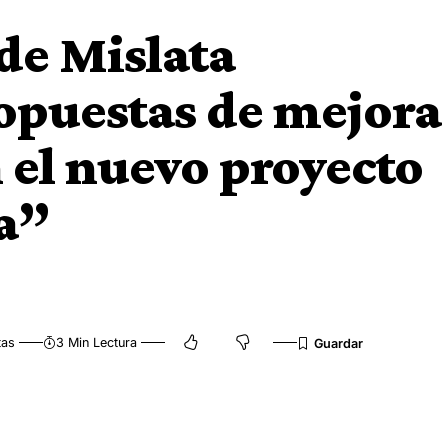
de Mislata
opuestas de mejora
 el nuevo proyecto
a”
tas
3 Min Lectura