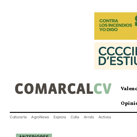
Valen
Opini
Culturarte
AgroNews
Explora
Colla
Arrels
Activos
ANTERIORES