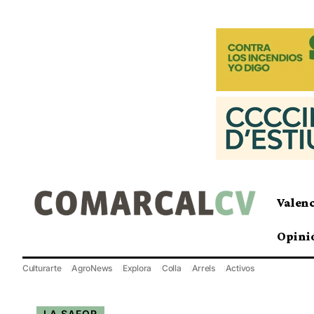
Valen
Opini
Culturarte
AgroNews
Explora
Colla
Arrels
Activos
LA SAFOR