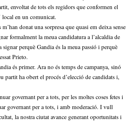
t, envoltat de tots els regidors que conformen el
V local en un comunicat.
s m’han donat una sorpresa que quasi em deixa sense
gnar formalment la meua candidatura a l’alcaldia de
 signar perquè Gandia és la meua passió i perquè
essat Prieto.
Gandia és primer. Ara no és temps de campanya, sinó
u partit ha obert el procés d’elecció de candidats i,
uar governant per a tots, per les moltes coses fetes i
uar governant per a tots, i amb moderació. I vull
ltat, la nostra ciutat avance generant oportunitats i