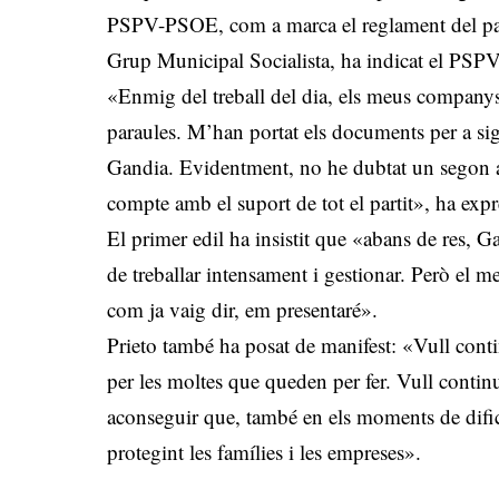
PSPV-PSOE, com a marca el reglament del parti
Grup Municipal Socialista, ha indicat el PSP
«Enmig del treball del dia, els meus company
paraules. M’han portat els documents per a si
Gandia. Evidentment, no he dubtat un segon a
compte amb el suport de tot el partit», ha expr
El primer edil ha insistit que «abans de res, 
de treballar intensament i gestionar. Però el me
com ja vaig dir, em presentaré».
Prieto també ha posat de manifest: «Vull contin
per les moltes que queden per fer. Vull contin
aconseguir que, també en els moments de dificu
protegint les famílies i les empreses».