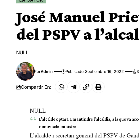
José Manuel Prie
del PSPV a l’alca
NULL
Por
Admin
Publicado Septiembre 16, 2022
3
Compartir En:
NULL
L’alcalde optarà a mantindre l’alcaldia, a la que va a
nomenada ministra
L’alcalde i secretari general del PSPV de Gandi