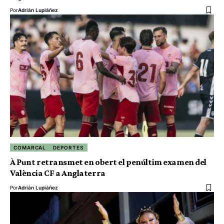
Por
Adrián Lupiáñez
COMARCAL
DEPORTES
À Punt retransmet en obert el penúltim examen del
València CF a Anglaterra
Por
Adrián Lupiáñez