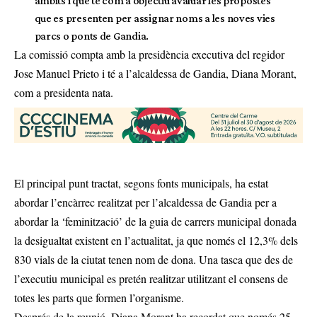
àmbits i que té com a objectiu avaluar les propostes
que es presenten per assignar noms a les noves vies
parcs o ponts de Gandia.
La comissió compta amb la presidència executiva del regidor
Jose Manuel Prieto i té a l’alcaldessa de Gandia, Diana Morant,
com a presidenta nata.
El principal punt tractat, segons fonts municipals, ha estat
abordar l’encàrrec realitzat per l’alcaldessa de Gandia per a
abordar la ‘feminització’ de la guia de carrers municipal donada
la desigualtat existent en l’actualitat, ja que només el 12,3% dels
830 vials de la ciutat tenen nom de dona. Una tasca que des de
l’executiu municipal es pretén realitzar utilitzant el consens de
totes les parts que formen l’organisme.
Després de la reunió, Diana Morant ha recordat que només 25