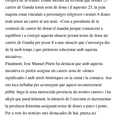
carrers de Gandia tenen nom de dona i d’aquestes 25, la gran
majoria estan vinculats a personatges religiosos i només 6 dones
reals tenen un carrer al seu nom. «Com a presidenta de la
comissió de carrers he donat el mandat perquè comencem a
equilibrar i a corregir aquesta situació posant noms de dona als
carrers de Gandia per posar fi a una situació que s’arrossega des
de fa molt temps i que pretenem solucionar amb aquesta
iniciativa».
Finalment, Jose Manuel Prieto ha destacat que amb aquesta
iniciativa es pretén assignar als carrers nom de «dones
significades i amb arrels històriques en la ciutat i la comarca. Ara
ens toca treballar per aconseguir que aquest reconeixement
públic tinga la seua merescuda presència als nostres carrers» i ha
afegit que paral·lelament, la intenció de l’executiu és incrementar
la presència femenina assignant noms de dones a parcs i ponts.
Per a vore les notícies més destacades de hui,
punxa ací