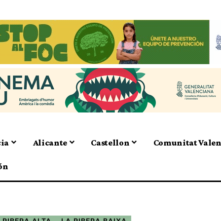
cia
Alicante
Castellon
Comunitat Vale
ón
 RIBERA ALTA
LA RIBERA BAIXA