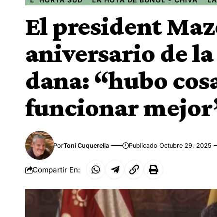
El president Maz
aniversario de la
dana: “hubo cos
funcionar mejor
Por
Toni Cuquerella
Publicado Octubre 29, 2025
Compartir En: