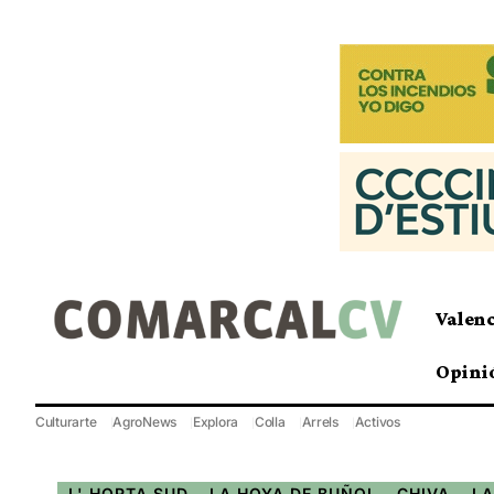
Valen
Opini
Culturarte
AgroNews
Explora
Colla
Arrels
Activos
L' HORTA SUD
LA HOYA DE BUÑOL - CHIVA
LA