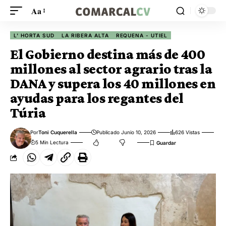
Aa
L' HORTA SUD
LA RIBERA ALTA
REQUENA - UTIEL
El Gobierno destina más de 400
millones al sector agrario tras la
DANA y supera los 40 millones en
ayudas para los regantes del
Túria
Por
Toni Cuquerella
Publicado Junio 10, 2026
626 Vistas
5 Min Lectura