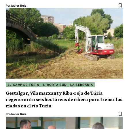
Por
Javier Ruiz
EL CAMP DE TÚRIA
L' HORTA SUD
LA SERRANÍA
Gestalgar, Vilamarxant y Riba-roja de Túria
regenerarán seis hectáreas de ribera para frenar las
riadas en el río Turia
Por
Javier Ruiz