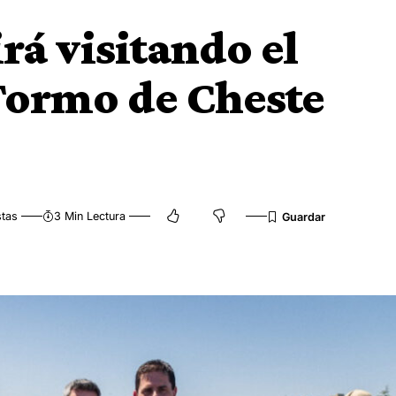
á visitando el
Tormo de Cheste
stas
3 Min Lectura