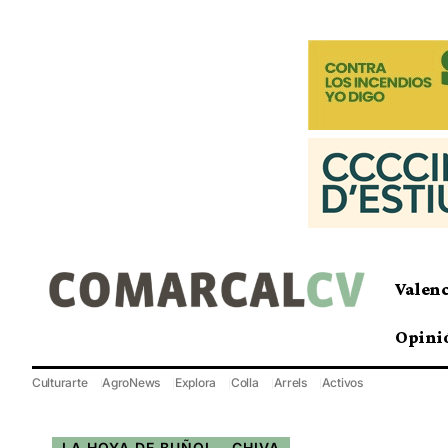
Valen
Opini
Culturarte
AgroNews
Explora
Colla
Arrels
Activos
LA HOYA DE BUÑOL - CHIVA