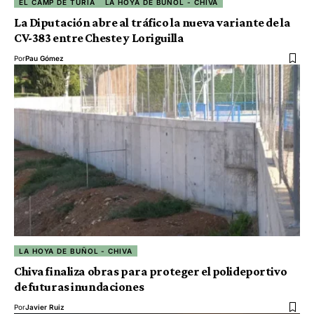
EL CAMP DE TÚRIA
LA HOYA DE BUÑOL - CHIVA
La Diputación abre al tráfico la nueva variante de la
CV-383 entre Cheste y Loriguilla
Por
Pau Gómez
LA HOYA DE BUÑOL - CHIVA
Chiva finaliza obras para proteger el polideportivo
de futuras inundaciones
Por
Javier Ruiz