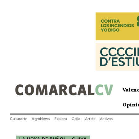
Valen
Opini
Culturarte
AgroNews
Explora
Colla
Arrels
Activos
LA HOYA DE BUÑOL - CHIVA