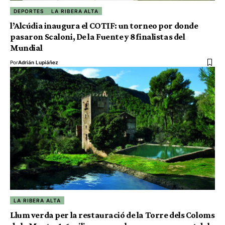
DEPORTES
LA RIBERA ALTA
l’Alcúdia inaugura el COTIF: un torneo por donde
pasaron Scaloni, De la Fuente y 8 finalistas del
Mundial
Por
Adrián Lupiáñez
LA RIBERA ALTA
Llum verda per la restauració de la Torre dels Coloms