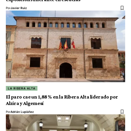
Por
Javier Ruiz
LA RIBERA ALTA
El paro cae un 1,88 % en la Ribera Alta liderado por
Alzira y Algemesí
Por
Adrián Lupiáñez