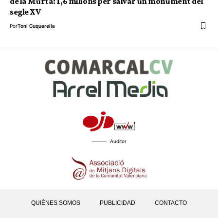
de la Murta: 1,6 milions per salvar un monument del
segle XV
Por
Toni Cuquerella
Auditor
QUIÉNES SOMOS
PUBLICIDAD
CONTACTO