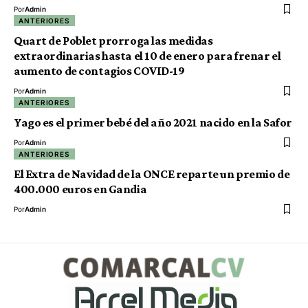
Por
Admin
ANTERIORES
Quart de Poblet prorroga las medidas
extraordinarias hasta el 10 de enero para frenar el
aumento de contagios COVID-19
Por
Admin
ANTERIORES
Yago es el primer bebé del año 2021 nacido en la Safor
Por
Admin
ANTERIORES
El Extra de Navidad de la ONCE reparte un premio de
400.000 euros en Gandia
Por
Admin