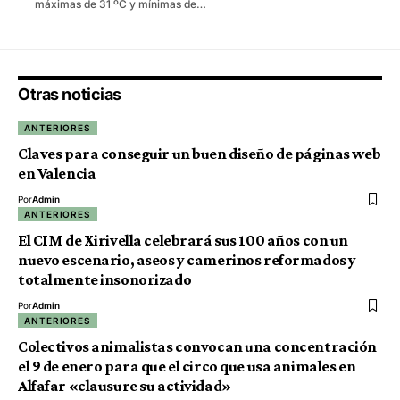
máximas de 31 ºC y mínimas de…
Otras noticias
ANTERIORES
Claves para conseguir un buen diseño de páginas web
en Valencia
Por
Admin
ANTERIORES
El CIM de Xirivella celebrará sus 100 años con un
nuevo escenario, aseos y camerinos reformados y
totalmente insonorizado
Por
Admin
ANTERIORES
Colectivos animalistas convocan una concentración
el 9 de enero para que el circo que usa animales en
Alfafar «clausure su actividad»