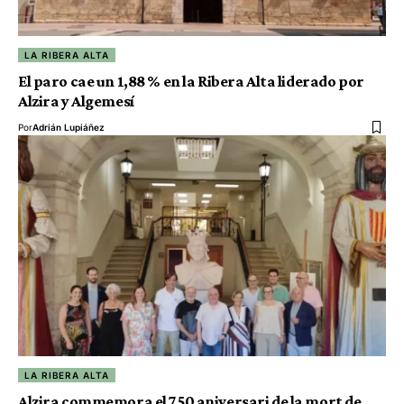
LA RIBERA ALTA
El paro cae un 1,88 % en la Ribera Alta liderado por
Alzira y Algemesí
Por
Adrián Lupiáñez
LA RIBERA ALTA
Alzira commemora el 750 aniversari de la mort de