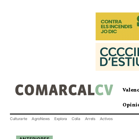
Valen
Opini
Culturarte
AgroNews
Explora
Colla
Arrels
Activos
ANTERIORES