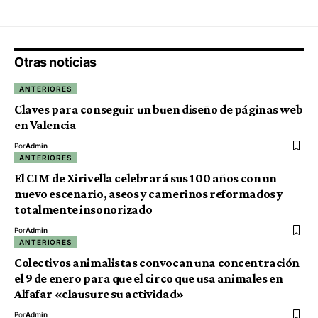
Otras noticias
ANTERIORES
Claves para conseguir un buen diseño de páginas web
en Valencia
Por
Admin
ANTERIORES
El CIM de Xirivella celebrará sus 100 años con un
nuevo escenario, aseos y camerinos reformados y
totalmente insonorizado
Por
Admin
ANTERIORES
Colectivos animalistas convocan una concentración
el 9 de enero para que el circo que usa animales en
Alfafar «clausure su actividad»
Por
Admin