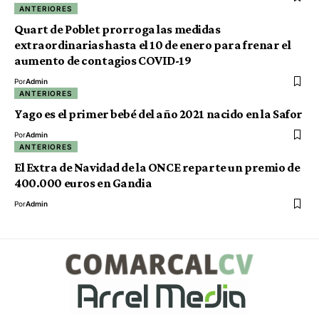
ANTERIORES
Quart de Poblet prorroga las medidas
extraordinarias hasta el 10 de enero para frenar el
aumento de contagios COVID-19
Por
Admin
ANTERIORES
Yago es el primer bebé del año 2021 nacido en la Safor
Por
Admin
ANTERIORES
El Extra de Navidad de la ONCE reparte un premio de
400.000 euros en Gandia
Por
Admin