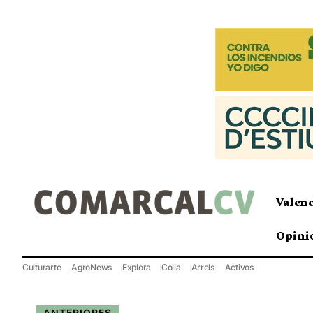
Valen
Opini
Culturarte
AgroNews
Explora
Colla
Arrels
Activos
ANTERIORES