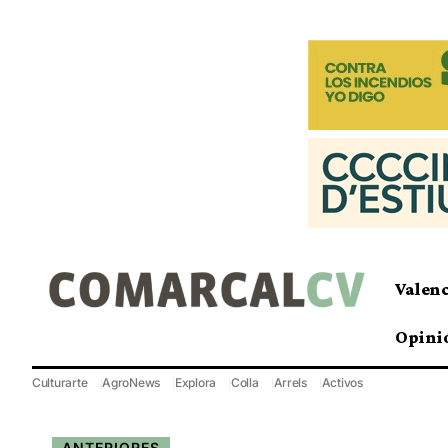
Valen
Opini
Culturarte
AgroNews
Explora
Colla
Arrels
Activos
ANTERIORES