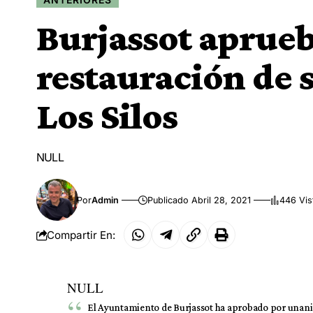
Burjassot aprueb
restauración de
Los Silos
NULL
Por
Admin
Publicado Abril 28, 2021
446 Vis
Compartir En:
NULL
El Ayuntamiento de Burjassot ha aprobado por unanim