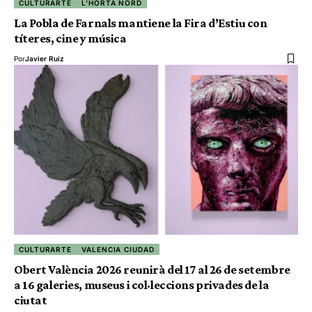
CULTURARTE
L'HORTA NORD
La Pobla de Farnals mantiene la Fira d’Estiu con
títeres, cine y música
Por
Javier Ruiz
CULTURARTE
VALENCIA CIUDAD
Obert València 2026 reunirà del 17 al 26 de setembre
a 16 galeries, museus i col·leccions privades de la
ciutat