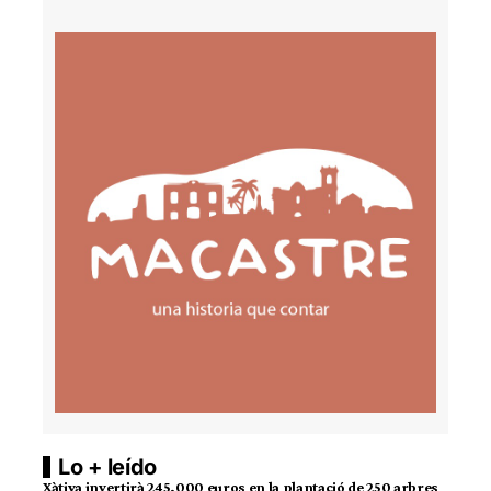
Lo + leído
Xàtiva invertirà 245.000 euros en la plantació de 250 arbres