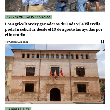
AGRONEWS
LA PLANA BAIXA
Los agricultores y ganaderos de Onda y La Vilavella
podrán solicitar desde el 10 de agosto las ayudas por
el incendio
Por
Adrián Lupiáñez
LA RIBERA ALTA