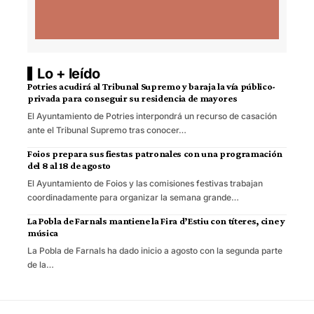
Lo + leído
Potries acudirá al Tribunal Supremo y baraja la vía público-
privada para conseguir su residencia de mayores
El Ayuntamiento de Potries interpondrá un recurso de casación
ante el Tribunal Supremo tras conocer…
Foios prepara sus fiestas patronales con una programación
del 8 al 18 de agosto
El Ayuntamiento de Foios y las comisiones festivas trabajan
coordinadamente para organizar la semana grande…
La Pobla de Farnals mantiene la Fira d’Estiu con títeres, cine y
música
La Pobla de Farnals ha dado inicio a agosto con la segunda parte
de la…