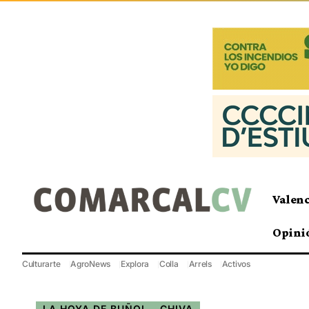
Valen
Opini
Culturarte
AgroNews
Explora
Colla
Arrels
Activos
LA HOYA DE BUÑOL - CHIVA