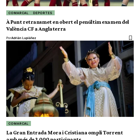
COMARCAL
DEPORTES
À Punt retransmet en obert el penúltim examen del
València CF a Anglaterra
Por
Adrián Lupiáñez
COMARCAL
La Gran Entrada Mora i Cristiana ompli Torrent
amb més de 3.000 participants