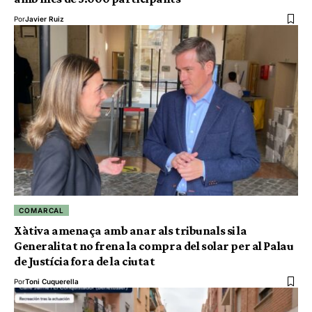
Por
Javier Ruiz
COMARCAL
Xàtiva amenaça amb anar als tribunals si la
Generalitat no frena la compra del solar per al Palau
de Justícia fora de la ciutat
Por
Toni Cuquerella