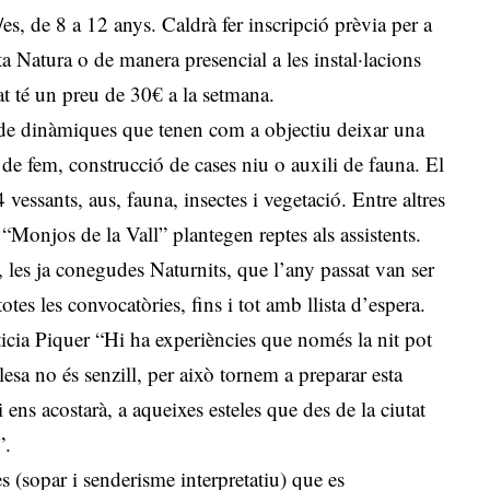
s, de 8 a 12 anys. Caldrà fer inscripció prèvia per a
ta Natura o de manera presencial a les instal·lacions
tat té un preu de 30€ a la setmana.
r de dinàmiques que tenen com a objectiu deixar una
 de fem, construcció de cases niu o auxili de fauna. El
vessants, aus, fauna, insectes i vegetació. Entre altres
s “Monjos de la Vall” plantegen reptes als assistents.
t, les ja conegudes Naturnits, que l’any passat van ser
otes les convocatòries, fins i tot amb llista d’espera.
ticia Piquer “Hi ha experiències que només la nit pot
esa no és senzill, per això tornem a preparar esta
 ens acostarà, a aqueixes esteles que des de la ciutat
”.
 (sopar i senderisme interpretatiu) que es