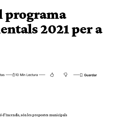
el programa
entals 2021 per a
tas
10 Min Lectura
ció d’Incendis, són les propostes municipals