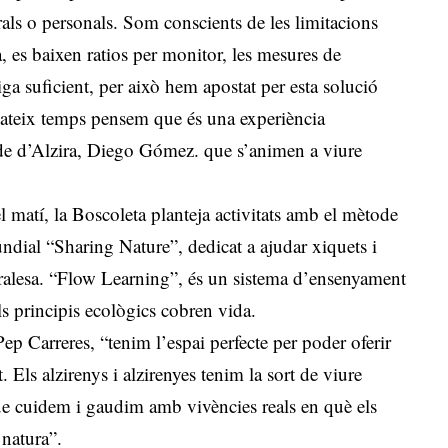
rals o personals. Som conscients de les limitacions
es baixen ratios per monitor, les mesures de
siga suficient, per això hem apostat per esta solució
mateix temps pensem que és una experiència
alde d’Alzira, Diego Gómez. que s’animen a viure
l matí, la Boscoleta planteja activitats amb el mètode
dial “Sharing Nature”, dedicat a ajudar xiquets i
turalesa. “Flow Learning”, és un sistema d’ensenyament
ls principis ecològics cobren vida.
p Carreres, “tenim l’espai perfecte per poder oferir
t. Els alzirenys i alzirenyes tenim la sort de viure
que cuidem i gaudim amb vivències reals en què els
 natura”.