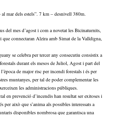
ó al mar dels estels”. 7 km – desnivell 380m.
s del mes d’agost i com a novetat les Bicinaturnits,
ci que connectaran Alzira amb Simat de la Valldigna,
guany se celebra per tercer any consecutiu consistix a
orestals durant els mesos de Juliol, Agost i part del
’època de major risc per incendi forestals i és per
nostres muntanyes, per tal de poder complementar les
exerceixen les administracions públiques.
al en prevenció d’incendis han resultat ser exitoses i
 és per això que s’anima als possibles interessats a
luntaris disponibles nombrosa que garantisca una