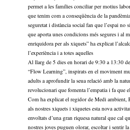
permet a les famílies conciliar per motius labo
que tenim com a conseqüència de la pandèmia, 
seguretat i distància social fan que l’espai no 
que aporta unes condicions més segures i al 
enriquidora per als xiquets” ha explicat l’alc
l’experiència i a totes aquelles
Al llarg de 5 dies en horari de 9:30 a 13:30 de
“Flow Learning”, inspirats en el moviment mun
adults a aprofundir la seua relació amb la na
revolucionari que fomenta l’empatia i fa que e
Com ha explicat el regidor de Medi ambient, Pe
als nostres xiquets i xiquetes esta nova activita
envoltats d’una gran riquesa natural que cal 
nostres joves puguen olorar, escoltar i sentir la