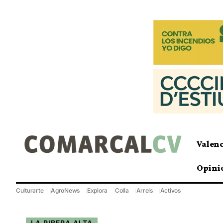
Valen
Opini
Culturarte
AgroNews
Explora
Colla
Arrels
Activos
LA RIBERA ALTA