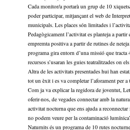
Cada monitor/a portarà un grup de 10 xiquets/e
poder participar, mitjançant el web de Interpre
municipals. Les places són limitades i l’activi
Pedagògicament l’activitat es planteja a parti
empremta positiva a partir de rutines de neteja
programa gira entorn d’una missió que tracta 4 
recursos s’usaran les guies teatralitzades on el
Altra de les activitats presentades hui han esta
tot un èxit i es va completar l’aforament per a t
Com ja va explicar la regidora de joventut, Le
oferir-nos, de vegades connectar amb la natural
activitat nocturna que ens ajuda a reconnectar i
no podem veure per la contaminació lumínica
Naturnits és un programa de 10 rutes nocturnes