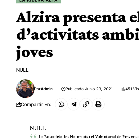
Alzira presenta 
d’activitats ambi
joves
NULL
Por
Admin
Publicado Junio 23, 2021
451 Vis
Compartir En:
NULL
La Boscoleta, les Naturnits i el Voluntarial de Preven