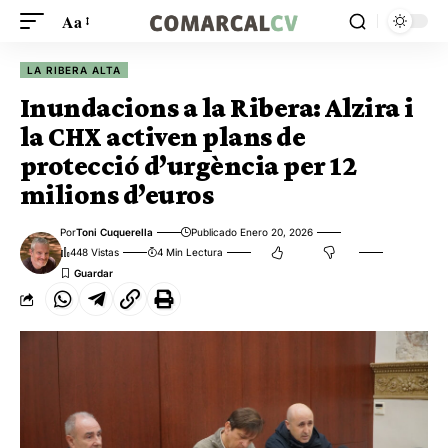
Aa
LA RIBERA ALTA
Inundacions a la Ribera: Alzira i
la CHX activen plans de
protecció d’urgència per 12
milions d’euros
Por
Toni Cuquerella
Publicado Enero 20, 2026
448 Vistas
4 Min Lectura