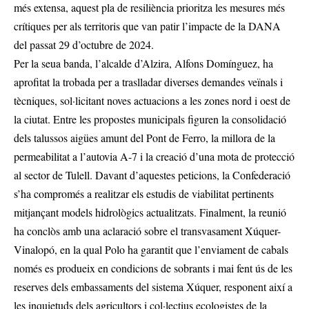
més extensa, aquest pla de resiliència prioritza les mesures més
crítiques per als territoris que van patir l’impacte de la DANA
del passat 29 d’octubre de 2024.
Per la seua banda, l’alcalde d’Alzira, Alfons Domínguez, ha
aprofitat la trobada per a traslladar diverses demandes veïnals i
tècniques, sol·licitant noves actuacions a les zones nord i oest de
la ciutat. Entre les propostes municipals figuren la consolidació
dels talussos aigües amunt del Pont de Ferro, la millora de la
permeabilitat a l’autovia A-7 i la creació d’una mota de protecció
al sector de Tulell. Davant d’aquestes peticions, la Confederació
s’ha compromés a realitzar els estudis de viabilitat pertinents
mitjançant models hidrològics actualitzats. Finalment, la reunió
ha conclòs amb una aclaració sobre el transvasament Xúquer-
Vinalopó, en la qual Polo ha garantit que l’enviament de cabals
només es produeix en condicions de sobrants i mai fent ús de les
reserves dels embassaments del sistema Xúquer, responent així a
les inquietuds dels agricultors i col·lectius ecologistes de la