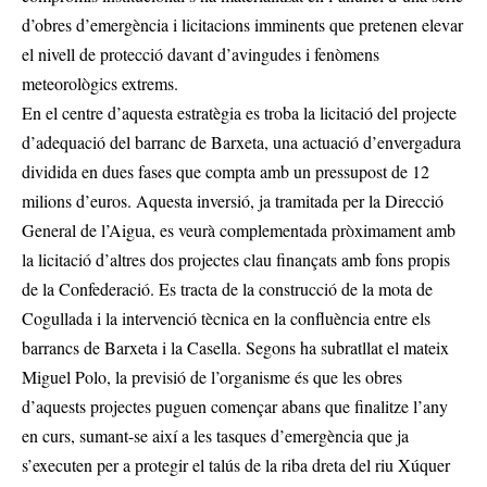
d’obres d’emergència i licitacions imminents que pretenen elevar
el nivell de protecció davant d’avingudes i fenòmens
meteorològics extrems.
En el centre d’aquesta estratègia es troba la licitació del projecte
d’adequació del barranc de Barxeta, una actuació d’envergadura
dividida en dues fases que compta amb un pressupost de 12
milions d’euros. Aquesta inversió, ja tramitada per la Direcció
General de l’Aigua, es veurà complementada pròximament amb
la licitació d’altres dos projectes clau finançats amb fons propis
de la Confederació. Es tracta de la construcció de la mota de
Cogullada i la intervenció tècnica en la confluència entre els
barrancs de Barxeta i la Casella. Segons ha subratllat el mateix
Miguel Polo, la previsió de l’organisme és que les obres
d’aquests projectes puguen començar abans que finalitze l’any
en curs, sumant-se així a les tasques d’emergència que ja
s’executen per a protegir el talús de la riba dreta del riu Xúquer