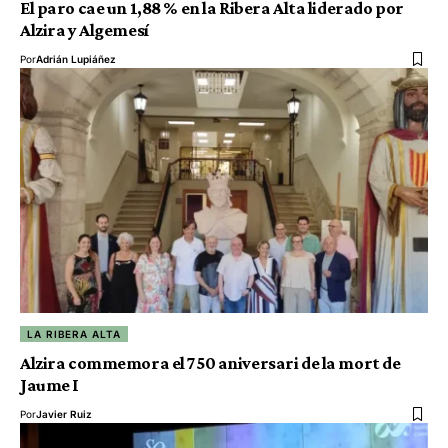
El paro cae un 1,88 % en la Ribera Alta liderado por
Alzira y Algemesí
Por
Adrián Lupiáñez
LA RIBERA ALTA
Alzira commemora el 750 aniversari de la mort de
Jaume I
Por
Javier Ruiz