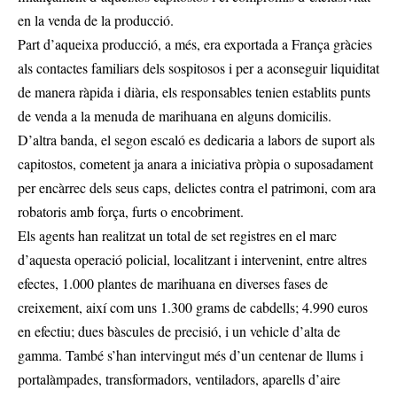
en la venda de la producció.
Part d’aqueixa producció, a més, era exportada a França gràcies
als contactes familiars dels sospitosos i per a aconseguir liquiditat
de manera ràpida i diària, els responsables tenien establits punts
de venda a la menuda de marihuana en alguns domicilis.
D’altra banda, el segon escaló es dedicaria a labors de suport als
capitostos, cometent ja anara a iniciativa pròpia o suposadament
per encàrrec dels seus caps, delictes contra el patrimoni, com ara
robatoris amb força, furts o encobriment.
Els agents han realitzat un total de set registres en el marc
d’aquesta operació policial, localitzant i intervenint, entre altres
efectes, 1.000 plantes de marihuana en diverses fases de
creixement, així com uns 1.300 grams de cabdells; 4.990 euros
en efectiu; dues bàscules de precisió, i un vehicle d’alta de
gamma. També s’han intervingut més d’un centenar de llums i
portalàmpades, transformadors, ventiladors, aparells d’aire