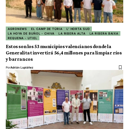
AGRONEWS
EL CAMP DE TÚRIA
L' HORTA SUD
LA HOYA DE BUÑOL - CHIVA
LA RIBERA ALTA
LA RIBERA BAIXA
REQUENA - UTIEL
Estos son los 53 municipios valencianos donde la
Generalitat invertirá 56,4 millones para limpiar ríos
y barrancos
Por
Adrián Lupiáñez