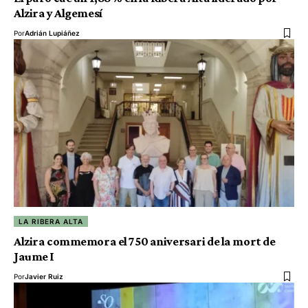
Alzira y Algemesí
Por
Adrián Lupiáñez
LA RIBERA ALTA
Alzira commemora el 750 aniversari de la mort de
Jaume I
Por
Javier Ruiz