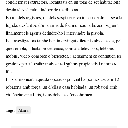
condicionat i extractors, localitzats en un total de set habitacions
destinades al cultiu indoor de marihuana.
En un dels registres, un dels sospitosos va tractar de donar-se a la
fugida, desfent-se d’una arma de foc municionada, aconseguint
finalment els agents detindre-ho i intervindre la pistola.
Els investigadors també han intervingut diferents objectes de, pel
que sembla, il·lícita procedència, com ara televisors, telèfons
mòbils, vídeo-consoles o bicicletes, i actualment es continuen les
gestions per a localitzar als seus legítims propietaris i retornar-
li’ls.
Fins al moment, aquesta operació policial ha permés esclarir 12
robatoris amb força, un d’ells a casa habitada; un robatori amb
violència; cinc furts, i dos delictes d’encobriment.
Tags:
Alzira