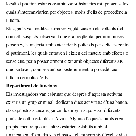
localitat podrien estar consumint-se substancies estupefaents, les
quals s’intercanviarien per objectes, molts d’ells de procedència
il·lícita.
Els agents van realitzar diverses vigilàncies en els voltants del
domicili sospitós, observant que era freqüentat per nombroses
persones, la majoria amb antecedents policials per delictes contra
el patrimoni, les quals entraven i eixien del mateix amb efectes o
sense ells, per a posteriorment eixir amb objectes diferents als
que portaven, comprovant-se posteriorment la procedència
il·lícita de molts d’ells.
Repartiment de funcions
Els investigadors van esbrinar que després d’aquesta activitat
existiria un grup criminal, dedicat a dues activitats: d’una banda,
els capitostos s’encarregarien de dirigir i supervisar diferents
punts de cultiu establits a Alzira. Alguns d’aquests punts eren
propis, mentre que uns altres estarien establits amb el
finançament d’aqueixos capitostos i el compromís d’exclusivitat