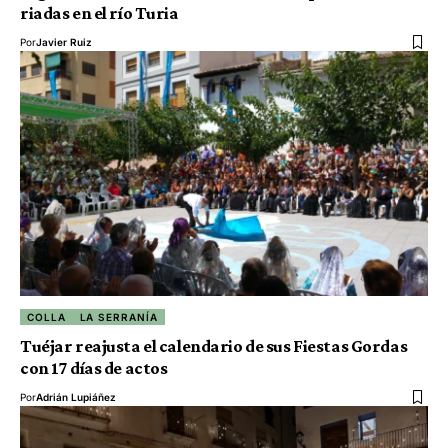
riadas en el río Turia
Por
Javier Ruiz
COLLA
LA SERRANÍA
Tuéjar reajusta el calendario de sus Fiestas Gordas
con 17 días de actos
Por
Adrián Lupiáñez