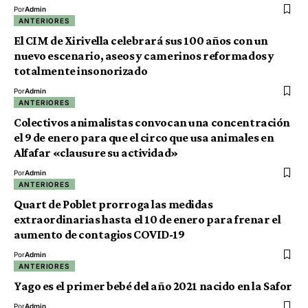
Por
Admin
ANTERIORES
El CIM de Xirivella celebrará sus 100 años con un
nuevo escenario, aseos y camerinos reformados y
totalmente insonorizado
Por
Admin
ANTERIORES
Colectivos animalistas convocan una concentración
el 9 de enero para que el circo que usa animales en
Alfafar «clausure su actividad»
Por
Admin
ANTERIORES
Quart de Poblet prorroga las medidas
extraordinarias hasta el 10 de enero para frenar el
aumento de contagios COVID-19
Por
Admin
ANTERIORES
Yago es el primer bebé del año 2021 nacido en la Safor
Por
Admin